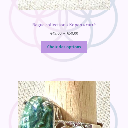
Bague collection « Kopan » carré
Plage
€
45,00
–
€
50,00
de
prix :
Choix des options
€45,00
à
€50,00