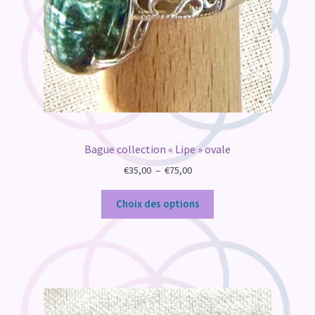
Bague collection « Lipe » ovale
Plage
€
35,00
–
€
75,00
de
prix :
Choix des options
€35,00
à
€75,00