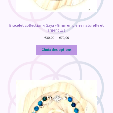
Bracelet collection « Gaya » 8mm en pierre naturelle et
argent 1/1
Plage
€
30,00
–
€
70,00
de
prix :
Choix des options
€30,00
à
€70,00