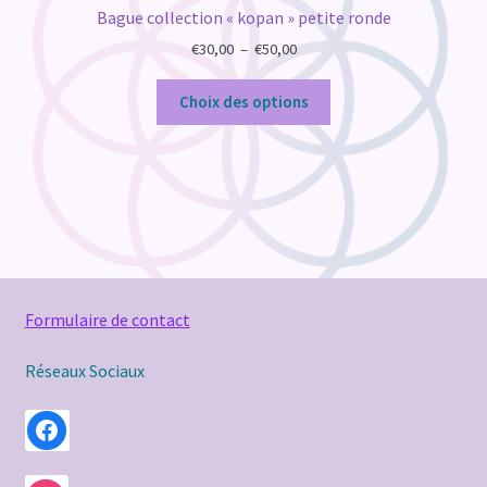
Bague collection « kopan » petite ronde
Plage
€
30,00
–
€
50,00
de
prix :
Choix des options
€30,00
à
€50,00
Formulaire de contact
Réseaux Sociaux