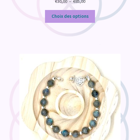
Plage
€
30,00
–
€
85,00
de
prix :
Choix des options
€30,00
à
€85,00