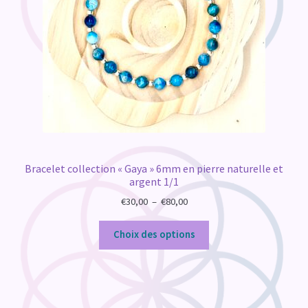
Bracelet collection « Gaya » 6mm en pierre naturelle et
argent 1/1
Plage
€
30,00
–
€
80,00
de
prix :
Choix des options
€30,00
à
€80,00