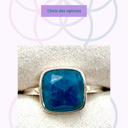
de
prix :
Choix des options
€30,00
à
€70,00