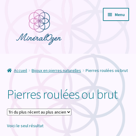
Aller
Aller
Menu
à
au
la
contenu
navigation
Ouvrir
Boutique
le
menu
Ouvrir
Bijoux en pierres naturelles
Accueil
Bijoux en pierres naturelles
Pierres roulées ou brut
enfant
le
menu
Pendules
Pierres roulées ou brut
enfant
Pierres roulées ou brut
Produits Esothériques
Voici le seul résultat
Cartes Cadeaux