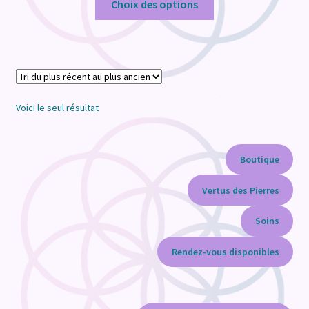
prix :
Choix des options
€3,00
à
€12,00
Voici le seul résultat
Boutique
Vertus des Pierres
Soins
Rendez-vous disponibles