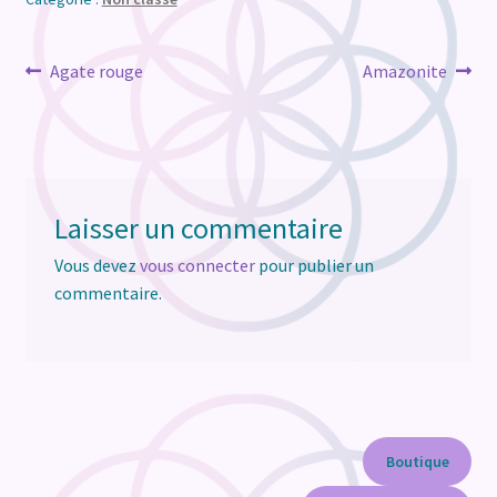
Navigation
Article
Article
Agate rouge
Amazonite
précédent :
suivant :
de
l’article
Laisser un commentaire
Vous devez
vous connecter
pour publier un
commentaire.
Boutique