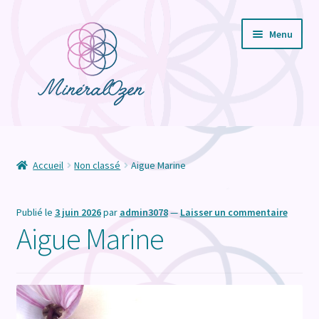
Aller
Aller
Menu
à
au
la
contenu
navigation
Ouvrir
Boutique
le
menu
Ouvrir
Soins Energétiques
Accueil
Non classé
Aigue Marine
enfant
le
menu
Vertus des pierres
Publié le
3 juin 2026
par
admin3078
—
Laisser un commentaire
enfant
Aigue Marine