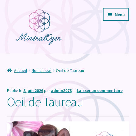
Aller
Aller
Menu
à
au
la
contenu
navigation
Ouvrir
Boutique
le
menu
Ouvrir
Soins Energétiques
Accueil
Non classé
Oeil de Taureau
enfant
le
menu
Vertus des pierres
Publié le
3 juin 2026
par
admin3078
—
Laisser un commentaire
enfant
Oeil de Taureau