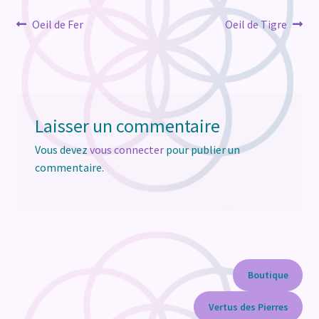
Navigation
Article
Article
Oeil de Fer
Oeil de Tigre
précédent :
suivant :
de
l’article
Laisser un commentaire
Vous devez
vous connecter
pour publier un
commentaire.
Boutique
Vertus des Pierres