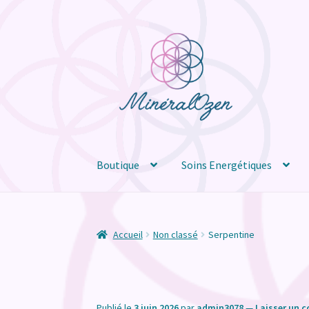
Aller
Aller
à
au
la
contenu
navigation
Boutique
Soins Energétiques
Accueil
Non classé
Serpentine
Publié le
3 juin 2026
par
admin3078
—
Laisser un 