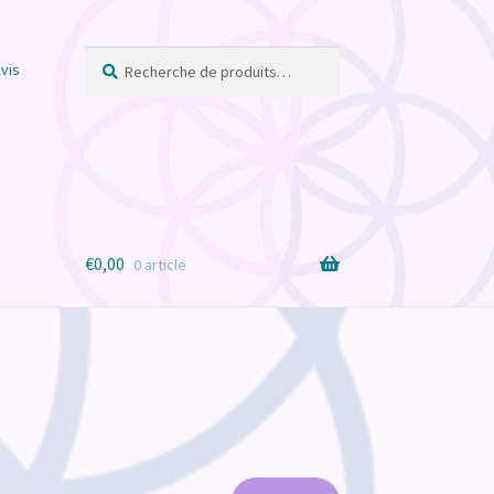
Recherche
Recherche
vis
pour :
€
0,00
0 article