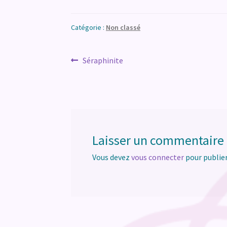
Catégorie :
Non classé
Navigation
Article
Séraphinite
précédent :
de
l’article
Laisser un commentaire
Vous devez
vous connecter
pour publie